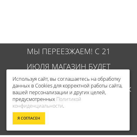
МЫ ПЕРЕЕЗЖАЕМ! С 21
ИЮЛЯ МАГАЗИН БУДЕТ
Используя сайт, вы соглашаетесь на обработку
РАБОТАТЬ ПО НОВОМУ
данных в Cookies для корректной работы сайта,
вашей персонализации и других целей,
АДРЕСУ. ПОДРОБНАЯ
предусмотренных
Политикой
Фирменный магазин Master
конфиденциальности
.
ИНФОРМАЦИЯ О ПЕРЕЕЗДЕ
ИНФОРМАЦИЯ
Я СОГЛАСЕН
ПО ССЫЛКЕ
УСЛОВИЯ ВОЗВРАТА