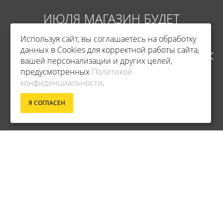
ИЮЛЯ МАГАЗИН БУДЕТ
Используя сайт, вы соглашаетесь на обработку
РАБОТАТЬ ПО НОВОМУ
данных в Cookies для корректной работы сайта,
вашей персонализации и других целей,
АДРЕСУ. ПОДРОБНАЯ
предусмотренных
Политикой
Фирменный магазин Master
конфиденциальности
.
ИНФОРМАЦИЯ О ПЕРЕЕЗДЕ
ИНФОРМАЦИЯ
Я СОГЛАСЕН
ПО ССЫЛКЕ
УСЛОВИЯ ВОЗВРАТА
О КОМПАНИИ
ОПЛАТА
ДОСТАВКА
ОПЛАТА
ГАРАНТИЯ И СЕРВИС
ПОЛИТИКА КОНФИДЕНЦИАЛЬНОСТИ