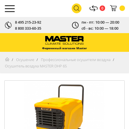
0
8 495 215-23-92
пн - пт: 10:00 — 20:00
8 800 333-60-35
сб - вс: 10:00 — 18:00
Фирменный магазин Master
Осушение
Профессиональные осушители воздуха
Осушитель воздуха MASTER DHP 65